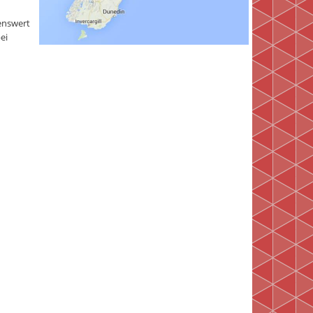
enswert
ei