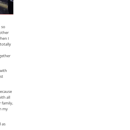
d so
other
hen I
totally
gether
 with
st
 because
ith all
 family,
in my
l as