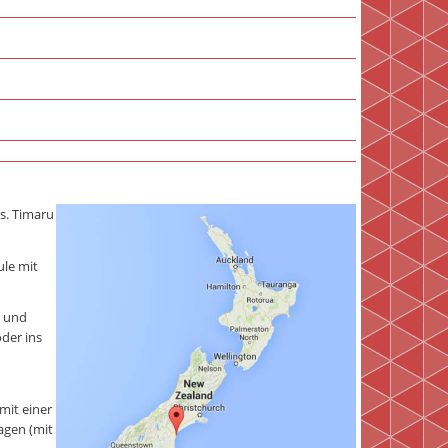
s. Timaru
ule mit
n und
oder ins
mit einer
agen (mit