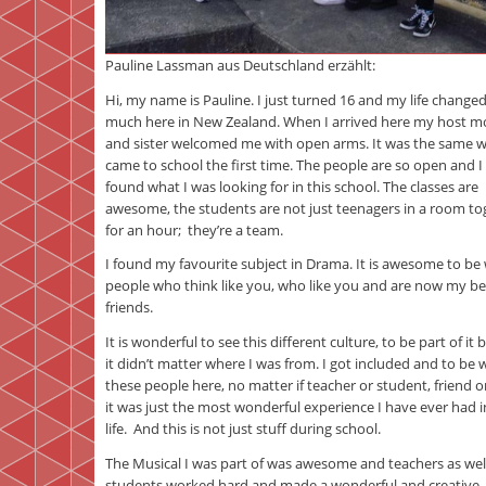
Pauline Lassman aus Deutschland erzählt:
Hi, my name is Pauline. I just turned 16 and my life change
much here in New Zealand. When I arrived here my host m
and sister welcomed me with open arms. It was the same w
came to school the first time. The people are so open and I 
found what I was looking for in this school. The classes are
awesome, the students are not just teenagers in a room to
for an hour; they’re a team.
I found my favourite subject in Drama. It is awesome to be
people who think like you, who like you and are now my be
friends.
It is wonderful to see this different culture, to be part of it
it didn’t matter where I was from. I got included and to be w
these people here, no matter if teacher or student, friend or
it was just the most wonderful experience I have ever had 
life. And this is not just stuff during school.
The Musical I was part of was awesome and teachers as wel
students worked hard and made a wonderful and creative