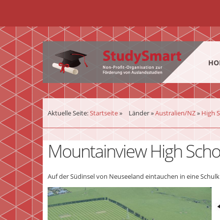
¨
HO
Aktuelle Seite:
Startseite
»
Länder
»
Australien/NZ
»
High 
Mountainview High Scho
Auf der Südinsel von Neuseeland eintauchen in eine Schulkla