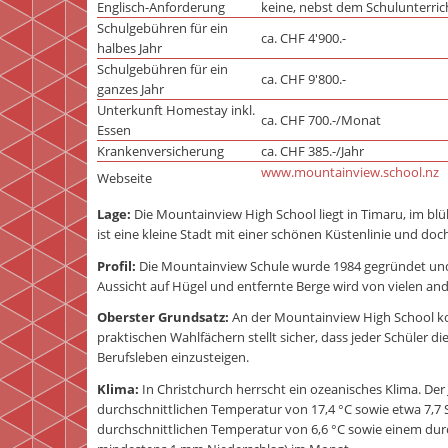
Englisch-Anforderung
keine, nebst dem Schulunterric
Schulgebühren für ein
ca. CHF 4'900.-
halbes Jahr
Schulgebühren für ein
ca. CHF 9'800.-
ganzes Jahr
Unterkunft Homestay inkl.
ca. CHF 700.-/Monat
Essen
Krankenversicherung
ca. CHF 385.-/Jahr
www.mountainview.school.nz
Webseite
Lage:
Die Mountainview High School liegt in Timaru, im b
ist eine kleine Stadt mit einer schönen Küstenlinie und d
Profil:
Die Mountainview Schule wurde 1984 gegründet und b
Aussicht auf Hügel und entfernte Berge wird von vielen an
Oberster Grundsatz:
An der Mountainview High School ko
praktischen Wahlfächern stellt sicher, dass jeder Schüler di
Berufsleben einzusteigen.
Klima:
In Christchurch herrscht ein ozeanisches Klima. Der
durchschnittlichen Temperatur von 17,4 °C sowie etwa 7,7 S
durchschnittlichen Temperatur von 6,6 °C sowie einem du