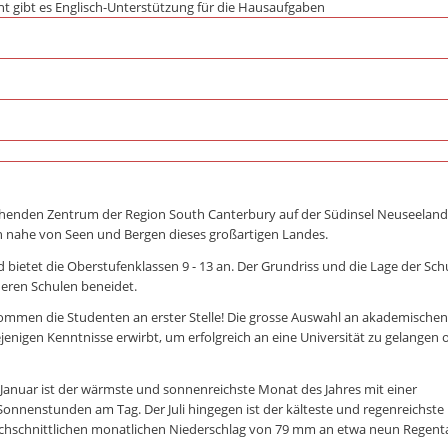
ht gibt es Englisch-Unterstützung für die Hausaufgaben
lühenden Zentrum der Region South Canterbury auf der Südinsel Neuseeland
och nahe von Seen und Bergen dieses großartigen Landes.
ietet die Oberstufenklassen 9 - 13 an. Der Grundriss und die Lage der Sch
deren Schulen beneidet.
mmen die Studenten an erster Stelle! Die grosse Auswahl an akademische
ejenigen Kenntnisse erwirbt, um erfolgreich an eine Universität zu gelangen 
 Januar ist der wärmste und sonnenreichste Monat des Jahres mit einer
onnenstunden am Tag. Der Juli hingegen ist der kälteste und regenreichste 
rchschnittlichen monatlichen Niederschlag von 79 mm an etwa neun Regent