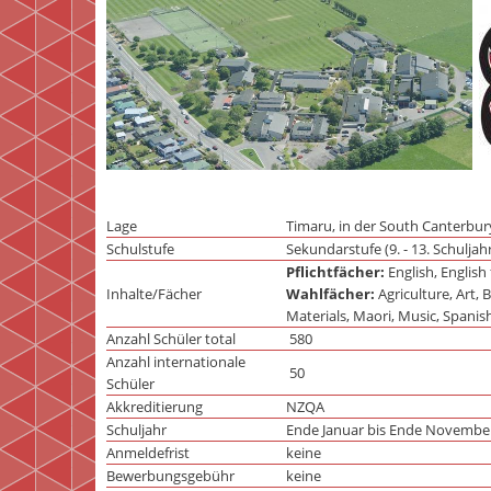
Lage
Timaru, in der South Canterbury
Schulstufe
Sekundarstufe (9. - 13. Schuljah
Pflichtfächer:
English, English
Inhalte/Fächer
Wahlfächer:
Agriculture, Art,
Materials, Maori, Music, Spanish
Anzahl Schüler total
580
Anzahl internationale
50
Schüler
Akkreditierung
NZQA
Schuljahr
Ende Januar bis Ende November (
Anmeldefrist
keine
Bewerbungsgebühr
keine