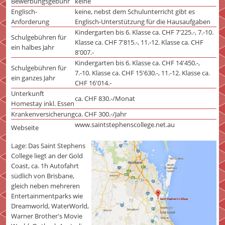
Bewerbungsgebühr
keine
Englisch-
keine, nebst dem Schulunterricht gibt es
Anforderung
Englisch-Unterstützung für die Hausaufgaben
Kindergarten bis 6. Klasse ca. CHF 7'225.-, 7.-10.
Schulgebühren für
Klasse ca. CHF 7'815.-, 11.-12. Klasse ca. CHF
ein halbes Jahr
8'007.-
Kindergarten bis 6. Klasse ca. CHF 14'450.-,
Schulgebühren für
7.-10. Klasse ca. CHF 15'630.-, 11.-12. Klasse ca.
ein ganzes Jahr
CHF 16'014.-
Unterkunft
ca. CHF 830.-/Monat
Homestay inkl. Essen
Krankenversicherung
ca. CHF 300.-/Jahr
www.saintstephenscollege.net.au
Webseite
Lage: Das Saint Stephens
College liegt an der Gold
Coast, ca. 1h Autofahrt
südlich von Brisbane,
gleich neben mehreren
Entertainmentparks wie
Dreamworld, WaterWorld,
Warner Brother's Movie