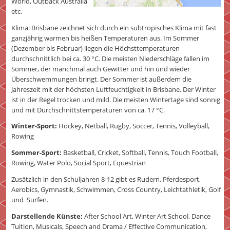
World, Outback Australia
etc.
Klima: Brisbane zeichnet sich durch ein subtropisches Klima mit fast
ganzjährig warmen bis heißen Temperaturen aus. Im Sommer
(Dezember bis Februar) liegen die Höchsttemperaturen
durchschnittlich bei ca. 30 °C. Die meisten Niederschläge fallen im
Sommer, der manchmal auch Gewitter und hin und wieder
Überschwemmungen bringt. Der Sommer ist außerdem die
Jahreszeit mit der höchsten Luftfeuchtigkeit in Brisbane. Der Winter
ist in der Regel trocken und mild. Die meisten Wintertage sind sonnig
und mit Durchschnittstemperaturen von ca. 17 °C.
Winter-Sport:
Hockey, Netball, Rugby, Soccer, Tennis, Volleyball,
Rowing
Sommer-Sport:
Basketball, Cricket, Softball, Tennis, Touch Football,
Rowing, Water Polo, Social Sport, Equestrian
Zusätzlich in den Schuljahren 8-12 gibt es Rudern, Pferdesport,
Aerobics, Gymnastik, Schwimmen, Cross Country, Leichtathletik, Golf
und Surfen.
Darstellende Künste:
After School Art, Winter Art School, Dance
Tuition, Musicals, Speech and Drama / Effective Communication,