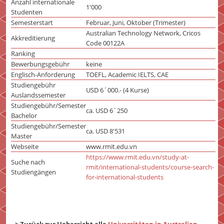
Anzahl internationale
1'000
Studenten
Semesterstart
Februar, Juni, Oktober (Trimester)
Australian Technology Network, Cricos
Akkreditierung
Code 00122A
Ranking
Bewerbungsgebühr
keine
Englisch-Anforderung
TOEFL, Academic IELTS, CAE
Studiengebühr
USD 6´000.- (4 Kurse)
Auslandssemester
Studiengebühr/Semester
ca. USD 6´250
Bachelor
Studiengebühr/Semester
ca. USD 8'531
Master
Webseite
www.rmit.edu.vn
https://www.rmit.edu.vn/study-at-
Suche nach
rmit/international-students/course-search-
Studiengängen
for-international-students
--> Zurück zur Uebersicht alle
Universitäten in Australien