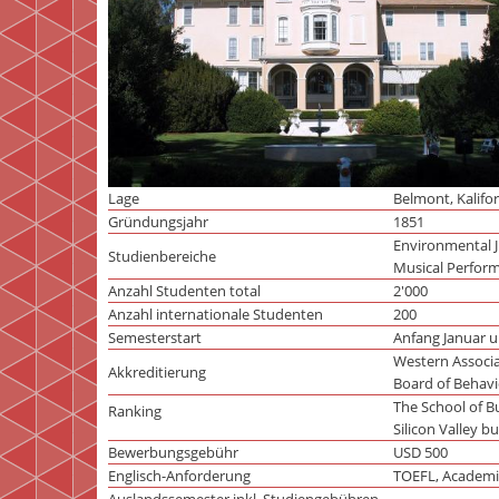
Lage
Belmont, Kalifo
Gründungsjahr
1851
Environmental Ju
Studienbereiche
Musical Performa
Anzahl Studenten total
2'000
Anzahl internationale Studenten
200
Semesterstart
Anfang Januar 
Western Associa
Akkreditierung
Board of Behavi
The School of B
Ranking
Silicon Valley b
Bewerbungsgebühr
USD 500
Englisch-Anforderung
TOEFL, Academi