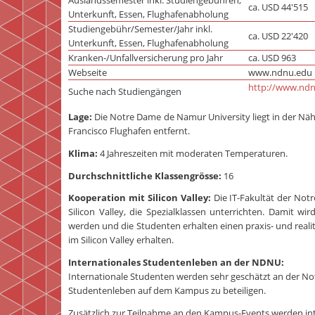
Auslandssemester inkl. Studiengebühren,
ca. USD 44'515
Unterkunft, Essen, Flughafenabholung
Studiengebühr/Semester/Jahr inkl.
ca. USD 22'420
Unterkunft, Essen, Flughafenabholung
Kranken-/Unfallversicherung pro Jahr
ca. USD 963
Webseite
www.ndnu.edu
http://www.ndn
Suche nach Studiengängen
Lage:
Die Notre Dame de Namur University liegt in der Näh
Francisco Flughafen entfernt.
Klima:
4 Jahreszeiten mit moderaten Temperaturen.
Durchschnittliche Klassengrösse:
16
Kooperation mit Silicon Valley:
Die IT-Fakultät der Not
Silicon Valley, die Spezialklassen unterrichten. Damit wir
werden und die Studenten erhalten einen praxis- und reali
im Silicon Valley erhalten.
Internationales Studentenleben an der NDNU:
Internationale Studenten werden sehr geschätzt an der No
Studentenleben auf dem Kampus zu beteiligen.
Zusätzlich zur Teilnahme an den Kampus-Events werden int