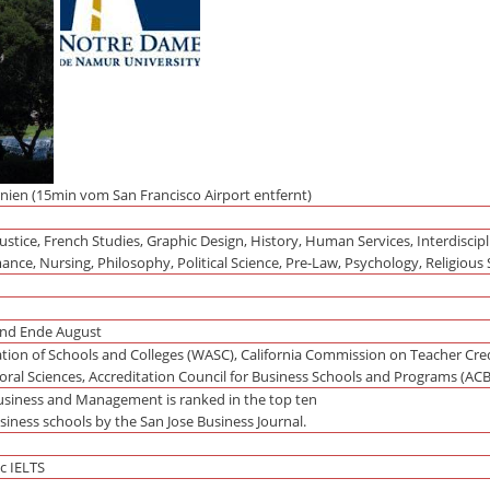
rnien (15min vom San Francisco Airport entfernt)
stice, French Studies, Graphic Design, History, Human Services, Interdiscipl
nce, Nursing, Philosophy, Political Science, Pre-Law, Psychology, Religious 
und Ende August
tion of Schools and Colleges (WASC), California Commission on Teacher Crede
oral Sciences, Accreditation Council for Business Schools and Programs (AC
usiness and Management is ranked in the top ten
usiness schools by the San Jose Business Journal.
c IELTS