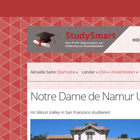
¨
HO
Aktuelle Seite:
Startseite
»
Länder
»
USA
»
Universitäten
»
Notre Dame de Namur Un
Im Silicon Valley in San Francisco studieren!