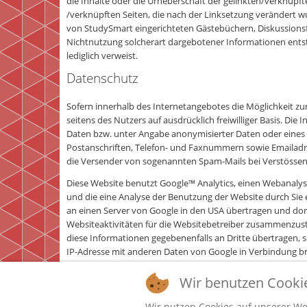
die Inhalte oder die Urheberschaft der gelinkten/verknüpfte
/verknüpften Seiten, die nach der Linksetzung verändert wu
von StudySmart eingerichteten Gästebüchern, Diskussionsfor
Nichtnutzung solcherart dargebotener Informationen entstehe
lediglich verweist.
Datenschutz
Sofern innerhalb des Internetangebotes die Möglichkeit zur
seitens des Nutzers auf ausdrücklich freiwilliger Basis. 
Daten bzw. unter Angabe anonymisierter Daten oder eines
Postanschriften, Telefon- und Faxnummern sowie Emailadres
die Versender von sogenannten Spam-Mails bei Verstössen 
Diese Website benutzt Google™ Analytics, einen Webanalyse
und die eine Analyse der Benutzung der Website durch Sie 
an einen Server von Google in den USA übertragen und dor
Websiteaktivitäten für die Websitebetreiber zusammenzus
diese Informationen gegebenenfalls an Dritte übertragen, s
IP-Adresse mit anderen Daten von Google in Verbindung bri
jedoch darauf hin, dass Sie in diesem Fall gegebenenfalls 
Bearbeitung der über Sie erhobenen Daten durch Google i
Wir benutzen Cooki
von Google Analytics gibt dem Website-Besucher mehr Kontr
wünschen, installieren Sie sich bitte das von Google berei
Wir nutzen Cookies auf unserer Web