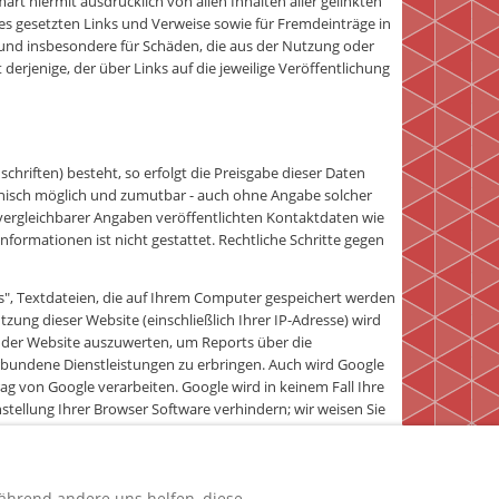
art hiermit ausdrücklich von allen Inhalten aller gelinkten
tes gesetzten Links und Verweise sowie für Fremdeinträge in
e und insbesondere für Schäden, die aus der Nutzung oder
derjenige, der über Links auf die jeweilige Veröffentlichung
hriften) besteht, so erfolgt die Preisgabe dieser Daten
echnisch möglich und zumutbar - auch ohne Angabe solcher
ergleichbarer Angaben veröffentlichten Kontaktdaten wie
ormationen ist nicht gestattet. Rechtliche Schritte gegen
es", Textdateien, die auf Ihrem Computer gespeichert werden
ung dieser Website (einschließlich Ihrer IP-Adresse) wird
 der Website auszuwerten, um Reports über die
bundene Dienstleistungen zu erbringen. Auch wird Google
ag von Google verarbeiten. Google wird in keinem Fall Ihre
stellung Ihrer Browser Software verhindern; wir weisen Sie
ch die Nutzung dieser Website erklären Sie sich mit der
k einverstanden. Das Deaktivierungs-Add-on für Browser
erfasst werden. Sollten Sie keine Speicherung Ihrer Daten
optout?hl=de
.
während andere uns helfen, diese