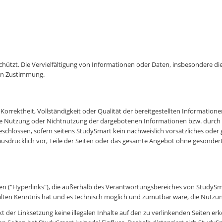
chützt. Die Vervielfältigung von Informationen oder Daten, insbesondere di
en Zustimmung.
 Korrektheit, Vollständigkeit oder Qualität der bereitgestellten Informati
 die Nutzung oder Nichtnutzung der dargebotenen Informationen bzw. durch 
chlossen, sofern seitens StudySmart kein nachweislich vorsätzliches oder g
 ausdrücklich vor, Teile der Seiten oder das gesamte Angebot ohne gesonde
en ("Hyperlinks"), die außerhalb des Verantwortungsbereiches von StudySma
alten Kenntnis hat und es technisch möglich und zumutbar wäre, die Nutzung
t der Linksetzung keine illegalen Inhalte auf den zu verlinkenden Seiten er