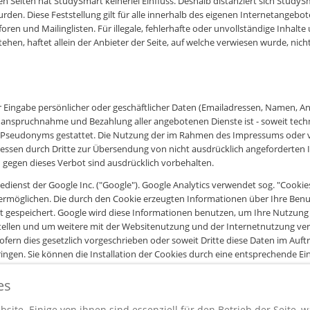
n Seiten hat StudySmart keinerlei Einfluss. Deshalb distanziert sich StudySm
rden. Diese Feststellung gilt für alle innerhalb des eigenen Internetangebo
en und Mailinglisten. Für illegale, fehlerhafte oder unvollständige Inhalt
n, haftet allein der Anbieter der Seite, auf welche verwiesen wurde, nicht 
 Eingabe persönlicher oder geschäftlicher Daten (Emailadressen, Namen, Ansc
Die Inanspruchnahme und Bezahlung aller angebotenen Dienste ist - soweit t
 Pseudonyms gestattet. Die Nutzung der im Rahmen des Impressums oder v
sen durch Dritte zur Übersendung von nicht ausdrücklich angeforderten Inf
gegen dieses Verbot sind ausdrücklich vorbehalten.
dienst der Google Inc. ("Google"). Google Analytics verwendet sog. "Cooki
ermöglichen. Die durch den Cookie erzeugten Informationen über Ihre Benutz
t gespeichert. Google wird diese Informationen benutzen, um Ihre Nutzung
tellen und um weitere mit der Websitenutzung und der Internetnutzung ver
ofern dies gesetzlich vorgeschrieben oder soweit Dritte diese Daten im Auftr
ngen. Sie können die Installation der Cookies durch eine entsprechende Ein
nicht sämtliche Funktionen dieser Website vollumfänglich nutzen können. Dur
n der zuvor beschriebenen Art und Weise und zu dem zuvor benannten Zwec
es
olle darüber, welche Daten zu aufgerufenen Websites von Google Analytics 
tgestellte De-Aktivierungswerkzeug unter
http://tools.google.com/dlpage/ga
site. Einige von ihnen sind essenziell für den Betrieb der Seite, 