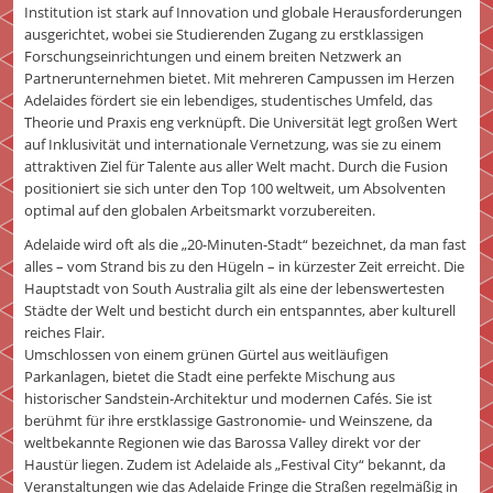
Institution ist stark auf Innovation und globale Herausforderungen
ausgerichtet, wobei sie Studierenden Zugang zu erstklassigen
Forschungseinrichtungen und einem breiten Netzwerk an
Partnerunternehmen bietet. Mit mehreren Campussen im Herzen
Adelaides fördert sie ein lebendiges, studentisches Umfeld, das
Theorie und Praxis eng verknüpft. Die Universität legt großen Wert
auf Inklusivität und internationale Vernetzung, was sie zu einem
attraktiven Ziel für Talente aus aller Welt macht. Durch die Fusion
positioniert sie sich unter den Top 100 weltweit, um Absolventen
optimal auf den globalen Arbeitsmarkt vorzubereiten.
Adelaide wird oft als die „20-Minuten-Stadt“ bezeichnet, da man fast
alles – vom Strand bis zu den Hügeln – in kürzester Zeit erreicht. Die
Hauptstadt von South Australia gilt als eine der lebenswertesten
Städte der Welt und besticht durch ein entspanntes, aber kulturell
reiches Flair.
Umschlossen von einem grünen Gürtel aus weitläufigen
Parkanlagen, bietet die Stadt eine perfekte Mischung aus
historischer Sandstein-Architektur und modernen Cafés. Sie ist
berühmt für ihre erstklassige Gastronomie- und Weinszene, da
weltbekannte Regionen wie das Barossa Valley direkt vor der
Haustür liegen. Zudem ist Adelaide als „Festival City“ bekannt, da
Veranstaltungen wie das Adelaide Fringe die Straßen regelmäßig in