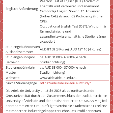
Pearson Test of English (PTE) Academic:
Ebenfalls weit verbreitet und anerkannt.
Englisch-Anforderung
Cambridge English: Sowohl C1 Advanced
(früher CAE) als auch C2 Proficiency (früher
CPE).
Occupational English Test (OET): Wird primär
für medizinische und
gesundheitswissenschaftliche Studiengänge
akzeptiert
Studiengebühr/Kosten
AUD 8'158 (3 Kurse), AUD 12'110 (4 Kurse)
Auslandssemester
Studiengebühr/Jahr
ca. AUD 31'000 - 63'000 (je nach
Bachelor
Studienrichtung)
Studiengebühr/Jahr
ca. AUD 33'000 - 37'000 (je nach
Master
Studienrichtung)
Webseite
www.aidelaideuni.edu.au
Suche Studiengänge
https://adelaideuni.edu.au/study/
Die Adelaide University entsteht 2026 als zukunftsweisende
Grossuniversität durch den Zusammenschluss der traditionsreichen
University of Adelaide und der praxisorientierten UniSA. Als Mitglied
der renommierten Group of Eight vereint sie akademische Exzellenz
mit moderner, industriegekoppelter Lehre. Das Profil der neuen