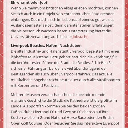
Ehrenamt oder Job?
Wenn Sie mehr vom britischen Alltag erleben möchten, können
Sie sich auch in ein Projekt von ehrenamtlichen Studierenden
einbringen. Das macht sich im Lebenslauf ebenso gut wie das
Auslandssemester selbst, denn dahinter stehen Erfahrungen,
die Sie persönlich wachsen lassen. Unterstützung bietet die
Universitätsverwaltung auch bei der
Jobsuche
.
Liverpool: Beatles, Hafen, Nachtleben
Die alte Industrie- und Hafenstadt Liverpool begeistert mit einer
lebhaften Musikszene. Dazu gehört natürlich die Verehrung für
die berühmtesten Söhne der Stadt, die Beatles. Schließen Sie
sich einer Führung an, bei der sie viel über die Jugend der
Beatlegenden als auch über Liverpool erfahren. Das aktuelle
musikalische Angebot reicht heute quer durch alle Musiksparten
mit Konzerten und Festivals.
Mehrere Museen veranschaulichen die beeindruckende
maritime Geschichte der Stadt, die Kathedrale ist die größte im
Lande. Als Sportfan kommen Sie bei den beiden großen
Fußballclubs Liverpool FC und Everton FC ebenso auf ihre
Kosten wie beim Grand National Horse Race oder den British
Open Golf Courses. Oder besuchen Sie das interaktive Liverpool