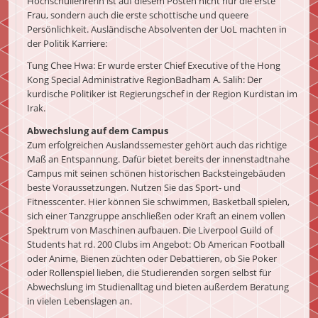
Hochschullehrerin ist auf diesem Posten nicht nur die erste
Frau, sondern auch die erste schottische und queere
Persönlichkeit. Ausländische Absolventen der UoL machten in
der Politik Karriere:
Tung Chee Hwa: Er wurde erster Chief Executive of the Hong
Kong Special Administrative RegionBadham A. Salih: Der
kurdische Politiker ist Regierungschef in der Region Kurdistan im
Irak.
Abwechslung auf dem Campus
Zum erfolgreichen Auslandssemester gehört auch das richtige
Maß an Entspannung. Dafür bietet bereits der innenstadtnahe
Campus mit seinen schönen historischen Backsteingebäuden
beste Voraussetzungen. Nutzen Sie das Sport- und
Fitnesscenter. Hier können Sie schwimmen, Basketball spielen,
sich einer Tanzgruppe anschließen oder Kraft an einem vollen
Spektrum von Maschinen aufbauen. Die Liverpool Guild of
Students hat rd. 200 Clubs im Angebot: Ob American Football
oder Anime, Bienen züchten oder Debattieren, ob Sie Poker
oder Rollenspiel lieben, die Studierenden sorgen selbst für
Abwechslung im Studienalltag und bieten außerdem Beratung
in vielen Lebenslagen an.