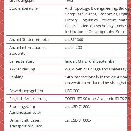
Gründungsjahr
1903
Studienbereiche
Anthropology, Bioengineering, Biology
Computer Science, Economics, Engineer
History, Linguistics, Literature, Mathe
Political Science, Psychology, Rady S
Institution of Oceanography, Sociology
Anzahl Studenten total
ca. 31´000
Anzahl internationale
ca. 2´200
Studenten
Semesterstart
Januar, März, Juni, September
Akkreditierung
WASC Senior College and University 
Ranking
14th internationally in the 2014 Acad
Universitiesconducted by Shanghai Jia
Bewerbungsgebühr
USD 200.-
Englisch-Anforderung
TOEFL iBT 90 oder Academic IELTS 7.5
Studiengebühren
ca. USD 7´800.-
Auslandssemester
Unterkunft, Essen,
ca. USD 3´000.-
Transport pro Sem.