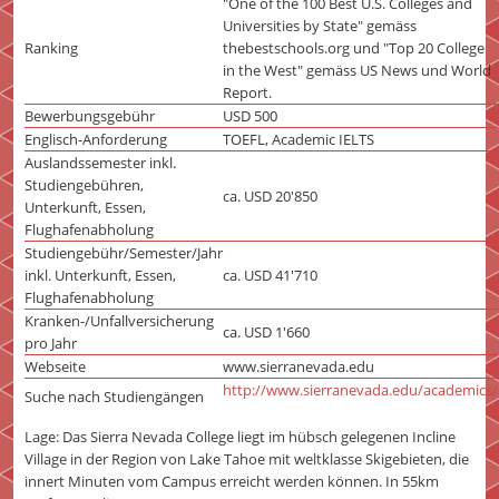
"One of the 100 Best U.S. Colleges and
Universities by State" gemäss
Ranking
thebestschools.org und "Top 20 College
in the West" gemäss US News und World
Report.
Bewerbungsgebühr
USD 500
Englisch-Anforderung
TOEFL, Academic IELTS
Auslandssemester inkl.
Studiengebühren,
ca. USD 20'850
Unterkunft, Essen,
Flughafenabholung
Studiengebühr/Semester/Jahr
inkl. Unterkunft, Essen,
ca. USD 41'710
Flughafenabholung
Kranken-/Unfallversicherung
ca. USD 1'660
pro Jahr
Webseite
www.sierranevada.edu
http://www.sierranevada.edu/academics/
Suche nach Studiengängen
Lage: Das Sierra Nevada College liegt im hübsch gelegenen Incline
Village in der Region von Lake Tahoe mit weltklasse Skigebieten, die
innert Minuten vom Campus erreicht werden können. In 55km