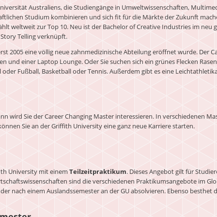
 Universität Australiens, die Studiengänge in Umweltwissenschaften, Multim
aftlichen Studium kombinieren und sich fit für die Märkte der Zukunft mache
zählt weltweit zur Top 10. Neu ist der Bachelor of Creative Industries im n
Story Telling verknüpft.
erst 2005 eine völlig neue zahnmedizinische Abteilung eröffnet wurde. Der 
 und einer Laptop Lounge. Oder Sie suchen sich ein grünes Flecken Rasen, f
der Fußball, Basketball oder Tennis. Außerdem gibt es eine Leichtathletika
n wird Sie der Career Changing Master interessieren. In verschiedenen Ma
nnen Sie an der Griffith University eine ganz neue Karriere starten.
ith University mit einem
Teilzeitpraktikum
. Dieses Angebot gilt für Studi
tschaftswissenschaften sind die verschiedenen Praktikumsangebote im G
er nach einem Auslandssemester an der GU absolvieren. Ebenso besthet die 
emester