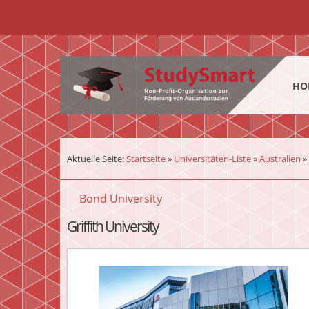
¨
HO
Aktuelle Seite:
Startseite
»
Universitäten-Liste
»
Australien
»
Bond University
Griffith University