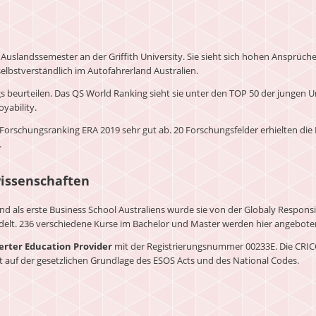
n Auslandssemester an der Griffith University. Sie sieht sich hohen Ansprüch
lbstverständlich im Autofahrerland Australien.
beurteilen. Das QS World Ranking sieht sie unter den TOP 50 der jungen Uni
yability.
len Forschungsranking ERA 2019 sehr gut ab. 20 Forschungsfelder erhielten d
.
wissenschaften
d als erste Business School Australiens wurde sie von der Globaly Responsib
elt. 236 verschiedene Kurse im Bachelor und Master werden hier angebote
ierter Education Provider
mit der Registrierungsnummer 00233E. Die CRICOS
rt auf der gesetzlichen Grundlage des ESOS Acts und des National Codes.